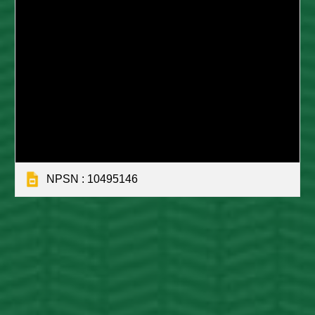
NPSN : 10495146